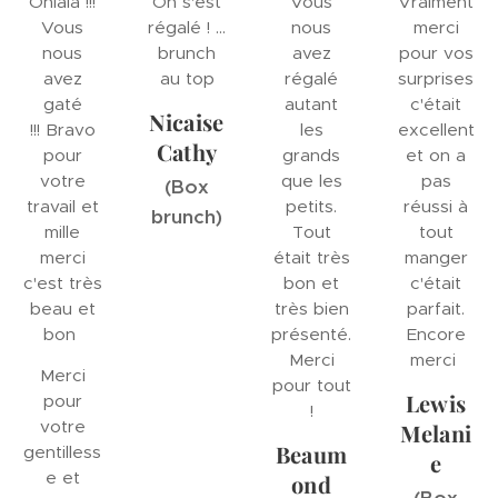
Ohlala !!!
On s'est
Vous
Vraiment
Vous
régalé ! ...
nous
merci
nous
brunch
avez
pour vos
avez
au top
régalé
surprises
gaté
autant
c'était
Nicaise
!!! Bravo
les
excellent
Cathy
pour
grands
et on a
votre
que les
pas
(Box
travail et
petits.
réussi à
brunch)
mille
Tout
tout
merci
était très
manger
c'est très
bon et
c'était
beau et
très bien
parfait.
bon
présenté.
Encore
Merci
merci
Merci
pour tout
Lewis
pour
!
votre
Melani
Beaum
gentilless
e
e et
ond
(Box