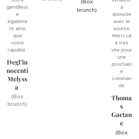
(Box
gentilless
à
brunch)
e
domicile
égaleme
avec le
nt ainsi
sourire.
que
Merci Lili
votre
à très
rapidité
vite pour
une
Degl'in
prochain
nocenti
e
Melyss
comman
de
a
(Box
Thoma
brunch)
s
Gaetan
e
(Box